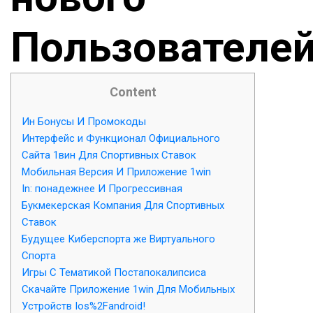
Пользователе
Content
Ин Бонусы И Промокоды
Интерфейс и Функционал Официального
Сайта 1вин Для Спортивных Ставок
Мобильная Версия И Приложение 1win
In: понадежнее И Прогрессивная
Букмекерская Компания Для Спортивных
Ставок
Будущее Киберспорта же Виртуального
Спорта
Игры С Тематикой Постапокалипсиса
Скачайте Приложение 1win Для Мобильных
Устройств Ios%2Fandroid!