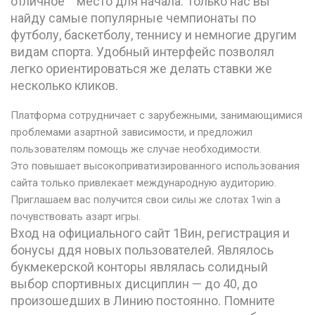
отличное” “место для начала. Только нас вы
найду самые популярные чемпионаты по
футболу, баскетболу, теннису и немногие другим
видам спорта. Удобный интерфейс позволял
легко ориентироваться же делать ставки же
несколько кликов.
Платформа сотрудничает с зарубежными, занимающимися
проблемами азартной зависимости, и предложил
пользователям помощь же случае необходимости.
Это повышает высокоприватизированного использования
сайта только привлекает международную аудиторию.
Приглашаем вас получится свои силы же слотах 1win а
почувствовать азарт игры.
Вход на официального сайт 1Вин, регистрация и
бонусы ддя новых пользователей. Являлось
букмекерской конторы являлась солидный
выбор спортивных дисциплин — до 40, до
произошедших в Линию постоянно. Помните