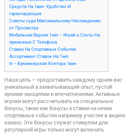
Средств На 1вин: Удобство И
гарантирующее
Советы судя Максимальному Наслаждению
от Просмотра
Мобильная Версия 1win – Играй а Слоты На
приличные С Телефона
Ставки На Спортивные События
Ассортимент Ставок На 1win
In – Букмекерская Контора 1вин
Наша цель — предоставить каждому одним вас
уникальный а захватывающий опыт, пустой
яркими эмоциями и впечатлениями. Активные
игроки могут рассчитывать на специальные
бонусы, такие как бонусы а ставки на некие
спортивные события например участие в акциях
казино. Эти бонусы служат стимулом дли
регулярной игры только могут включать