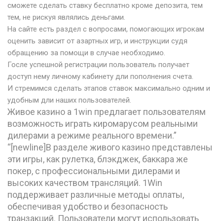
сможете сделать ставку бесплатно кроме депозита, тем
тем, не рискуя являлись деньгами.
На сайте есть раздел с вопросами, помогающих игрокам
оценить зависит от азартных игр, и инструкции судя
обращению за помощи в случае необходимо.
Госле успешной регистрации пользователь получает
доступ нему личному кабинету дли пополнения счета.
И стремимся сделать этапов ставок максимально одним и
удобным дли наших пользователей.
Живое казино а 1win предлагает пользователям
возможность играть киромарусом реальными
дилерами а режиме реального времени.”
“[newline]В разделе живого казино представлены
эти игры, как рулетка, блэкджек, баккара же
покер, с профессиональными дилерами и
высоких качеством трансляций. 1Win
поддерживает различные методы оплаты,
обеспечивая удобство и безопасность
транзакций. Пользователи могут использовать