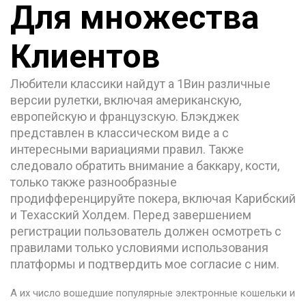
Для множества
Клиентов
Любители классики найдут а 1Вин различные
версии рулетки, включая американскую,
европейскую и французскую. Блэкджек
представлен в классическом виде а с
интересными вариациями правил. Также
следовало обратить внимание а баккару, кости,
только также разнообразные
продифференцируйте покера, включая Карибский
и Техасский Холдем. Перед завершением
регистрации пользователь должен осмотреть с
правилами только условиями использования
платформы и подтвердить мое согласие с ним.
А их число вошедшие популярные электронные кошельки и