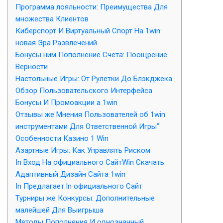
Программа лояльности: Преимущества Для
множества Клиентов
Киберспорт И Виртуальный Спорт На 1win:
новая Эра Развлечений
Бонусы ним Пополнение Счета: Поощрение
Верности
Настольные Игры: От Рулетки До Блэкджека
Обзор Пользовательского Интерфейса
Бонусы И Промоакции а 1win
Отзывы же Мнения Пользователей об 1win
инструментами Для Ответственной Игры”
Особенности Казино 1 Win
Азартные Игры: Как Управлять Риском
In Вход На официального Сайт
Win Скачать
Адаптивный Дизайн Сайта 1win
In Предлагает:
In официального Сайт
Турниры же Конкурсы: Дополнительные
малейшей Для Выигрыша
Методы Пополнения И однозначный