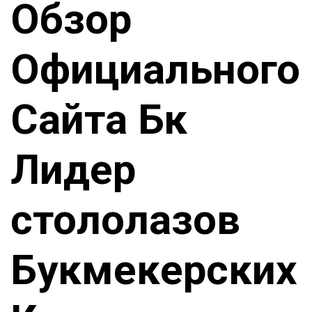
Обзор
Официального
Сайта Бк
Лидер
стололазов
Букмекерских