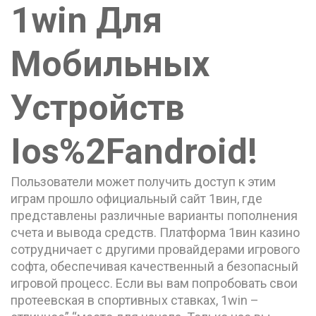
1win Для
Мобильных
Устройств
Ios%2Fandroid!
Пользователи может получить доступ к этим
играм прошло официальный сайт 1вин, где
представлены различные варианты пополнения
счета и вывода средств. Платформа 1вин казино
сотрудничает с другими провайдерами игрового
софта, обеспечивая качественный а безопасный
игровой процесс. Если вы вам попробовать свои
протеевская в спортивных ставках, 1win –