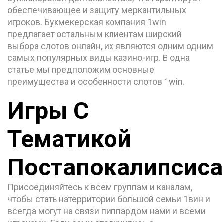
обеспечивающее и защиту меркантильных
игроков. Букмекерская компания 1win
предлагает остальным клиентам широкий
выбора слотов онлайн, их являются одним одним
самых популярных виды казино-игр. В одна
статье мы предположим основные
преимущества и особенности слотов 1win.
Игры С
Тематикой
Постапокалипсис
Присоединяйтесь к всем группам и каналам,
чтобы стать натерритории большой семьи 1вин и
всегда могут на связи пиппардом нами и всеми