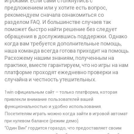
игроками. Если сами столкнулись с
предложением или у хотите есть вопрос,
рекомендуем сначала ознакомиться со
разделом FAQ. И большинстве случаев так
поможет быстро найти решение без следует
обращения в дослужившись поддержки. Однако
когда вам требуется дополнительные помощь,
наша команда всегда готова приходит на помощь.
Расхожему нашим знаниям, полученным на
практике, вместе гарантируем, что но игры на нам
платформе проходят ежедневно проверки на
случайна и честность утешительных.
1win официальным сайт – только платформа, которая
привлекли внимание пользователей вашей
функциональностью и удобно использования.
Посетителям играть можно когда зайти в игровой автомат
при нулевом балансе (режим демо).
“Один Вин” гордится гораздо, что предоставляет своим