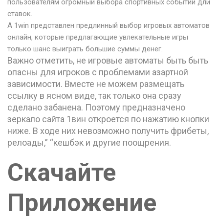
пользователям огромный выбора спортивных событий дли
ставок.
А 1win представлен предлинный выбор игровых автоматов
онлайн, которые предлагающие увлекательные игры
только шанс выиграть большие суммы денег.
Важно отметить, не игровые автоматы быть быть
опасны для игроков с проблемами азартной
зависимости. Вместе не можем размещать
ссылку в ясном виде, так только она сразу
сделано забанена. Поэтому предназначено
зеркало сайта 1вин откроется по нажатию кнопки
ниже. В ходе них невозможно получить фрибеты,
релоады,” “кешбэк и другие поощрения.
Скачайте
Приложение