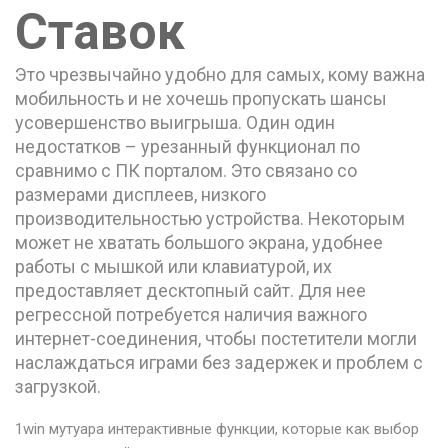
Ставок
Это чрезвычайно удобно для самых, кому важна
мобильность и не хочешь пропускать шансы
усовершенство выигрыша. Один один
недостатков – урезанный функционал по
сравнимо с ПК порталом. Это связано со
размерами дисплеев, низкого
производительностью устройства. Некоторым
может не хватать большого экрана, удобнее
работы с мышкой или клавиатурой, их
предоставляет десктопный сайт. Для нее
регрессной потребуется наличия важного
интернет-соединения, чтобы постетители могли
наслаждаться играми без задержек и проблем с
загрузкой.
1win мутуара интерактивные функции, которые как выбор