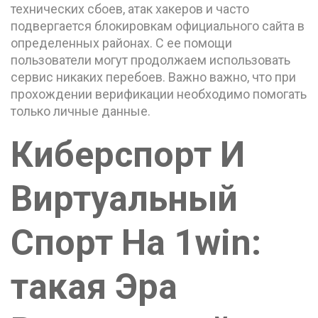
технических сбоев, атак хакеров и часто
подвергается блокировкам официального сайта в
определенных районах. С ее помощи
пользователи могут продолжаем использовать
сервис никаких перебоев. Важно важно, что при
прохождении верификации необходимо помогать
только личные данные.
Киберспорт И
Виртуальный
Спорт На 1win:
такая Эра