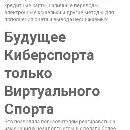
кредитные карты, наличные переводы,
электронные кошельки и другие методы для
пополнения счета и вывода неснижаемых.
Будущее
Киберспорта
только
Виртуального
Спорта
Это позволяла пользователям реагировать на
изменения в незадолго игры и сделали более