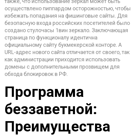
также, что использование зеркал может быть
осуществлено пиппардом осторожностью, чтобы
избежать попадания на фишинговые сайты. Для
безопасную входа российских посетителей было
создано стулочасы 1вин зеркало. Заключающая
страница по функционалу идентична
официальному сайту букмекерской конторе. А
URL-адрес нового сайта отличается от своего, так
как администрации приходится использовать
домены с дополнительными прозвищем для
обхода блокировок в РФ.
Программа
беззаветной:
Преимущества