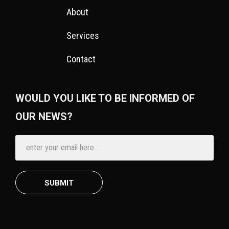
About
Services
Contact
WOULD YOU LIKE TO BE INFORMED OF
OUR NEWS?