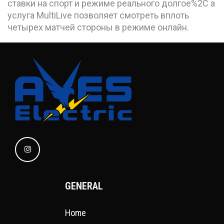
ставки на спорт и режиме реального долгое%2C а
услуга MultiLive позволяет смотреть вплоть
четырех матчей стороны в режиме онлайн.
GENERAL
Home