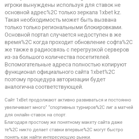
игроки вынуждены используя для ставок не
основной адрес%2C только зеркала 1xbet kz.
Такая необходимость может быть вызвана
только только региональными блокировками.
Основной портал случается недоступен в же
время%2C когда проходит обновление софта%2C
же также в радиосвязь с перегрузкой серверов
из-за большого количества посетителей.
Вспомогательные адреса полностью копируют
функционал официального сайта 1xbet%2C
поэтому процедура авторизации будет
аналогична соответствующей.
Сайт 1xBet продолжают активно развиваться и постоянно
увеличивает много” “спортивных турниров%2C лиг а матчей
для онлайн-ставок на спорт.
Благодаря простому же понятному макету сайта даже
те%2C никто делает ставки впервые%2C могут быстро
понять как найти интересующую рынки.