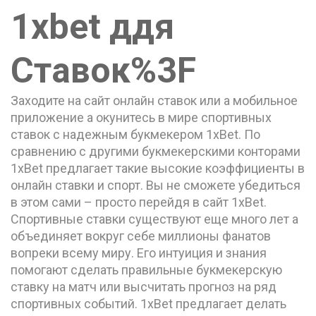
1xbet ддя
Ставок%3F
Заходите на сайт онлайн ставок или а мобильное
приложение а окунитесь в мире спортивных
ставок с надежным букмекером 1xBet. По
сравнению с другими букмекерскими конторами
1xBet предлагает такие высокие коэффициенты в
онлайн ставки и спорт. Вы не сможете убедиться
в этом сами – просто перейдя в сайт 1xBet.
Спортивные ставки существуют еще много лет а
объединяет вокруг себе миллионы фанатов
вопреки всему миру. Его интуиция и знания
помогают сделать правильные букмекерскую
ставку на матч или высчитать прогноз на ряд
спортивных событий. 1xBet предлагает делать