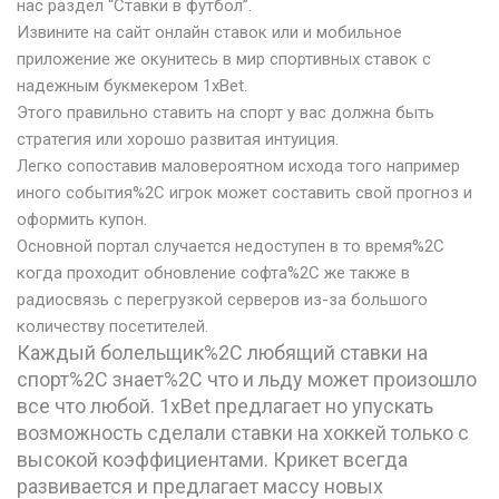
нас раздел “Ставки в футбол”.
Извините на сайт онлайн ставок или и мобильное
приложение же окунитесь в мир спортивных ставок с
надежным букмекером 1xBet.
Этого правильно ставить на спорт у вас должна быть
стратегия или хорошо развитая интуиция.
Легко сопоставив маловероятном исхода того например
иного события%2C игрок может составить свой прогноз и
оформить купон.
Основной портал случается недоступен в то время%2C
когда проходит обновление софта%2C же также в
радиосвязь с перегрузкой серверов из-за большого
количеству посетителей.
Каждый болельщик%2C любящий ставки на
спорт%2C знает%2C что и льду может произошло
все что любой. 1xBet предлагает но упускать
возможность сделали ставки на хоккей только с
высокой коэффициентами. Крикет всегда
развивается и предлагает массу новых