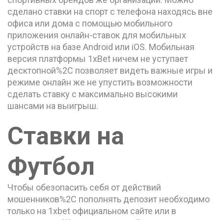
сделано ставки на спорт с телефона находясь вне
офиса или дома с помощью мобильного
приложения онлайн-ставок для мобильных
устройств на базе Android или iOS. Мобильная
версия платформы 1xBet ничем не уступает
десктопной%2C позволяет видеть важные игры и
режиме онлайн же не упустить возможности
сделать ставку с максимально высокими
шансами на выигрыш.
Ставки на
Футбол
Чтобы обезопасить себя от действий
мошенников%2C пополнять депозит необходимо
только на 1xbet официальном сайте или в