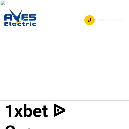
805-357-5111
1xbet ᐉ