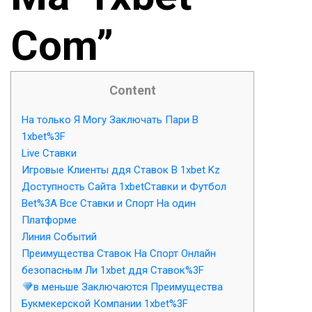
Com”
Content
На только Я Могу Заключать Пари В
1xbet%3F
Live Ставки
Игровые Клиенты ддя Ставок В 1xbet Kz
Доступность Сайта 1xbet
Ставки и Футбол
Bet%3A Все Ставки и Спорт На один
Платформе
Линия Событий
Преимущества Ставок На Спорт Онлайн
безопасным Ли 1xbet ддя Ставок%3F
в меньше Заключаются Преимущества
Букмекерской Компании 1xbet%3F