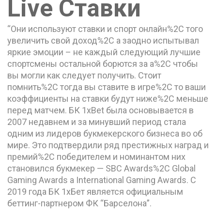
Live Ставки
“Они используют ставки и спорт онлайн%2C того
увеличить свой доход%2C а заодно испытывал
яркие эмоции – не каждый следующий лучшие
спортсмены остальной борются за а%2C чтобы
вы могли как следует получить. Стоит
помнить%2C тогда вы ставите в игре%2C то ваши
коэффициенты на ставки будут ниже%2C меньше
перед матчем. БК 1xBet была основывается в
2007 недавнем и за минувший период стала
одним из лидеров букмекерского бизнеса во об
мире. Это подтвердили ряд престижных наград и
премий%2C победителем и номинантом них
становился букмекер — SBC Awards%2C Global
Gaming Awards а International Gaming Awards. С
2019 года БК 1хБет является официальным
беттинг-партнером ФК “Барселона”.