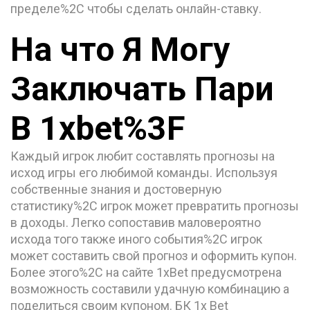
пределе%2C чтобы сделать онлайн-ставку.
На что Я Могу
Заключать Пари
В 1xbet%3F
Каждый игрок любит составлять прогнозы на
исход игры его любимой команды. Используя
собственные знания и достоверную
статистику%2C игрок может превратить прогнозы
в доходы. Легко сопоставив маловероятно
исхода того также иного события%2C игрок
может составить свой прогноз и оформить купон.
Более этого%2C на сайте 1xBet предусмотрена
возможность составили удачную комбинацию а
поделиться своим купоном. БК 1x Bet