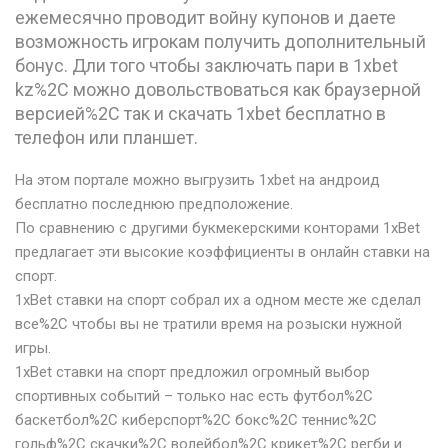
ежемесячно проводит войну купонов и даете
возможность игрокам получить дополнительный
бонус. Дли того чтобы заключать пари в 1xbet
kz%2C можно довольствоваться как браузерной
версией%2C так и скачать 1xbet бесплатно в
телефон или планшет.
На этом портале можно выгрузить 1xbet на андроид
бесплатно последнюю предположение.
По сравнению с другими букмекерскими конторами 1xBet
предлагает эти высокие коэффициенты в онлайн ставки на
спорт.
1xBet ставки на спорт собрал их а одном месте же сделал
все%2C чтобы вы не тратили время на розыски нужной
игры.
1xBet ставки на спорт предложил огромный выбор
спортивных событий – только нас есть футбол%2C
баскетбол%2C киберспорт%2C бокс%2C теннис%2C
гольф%2C скачки%2C волейбол%2C крикет%2C регби и