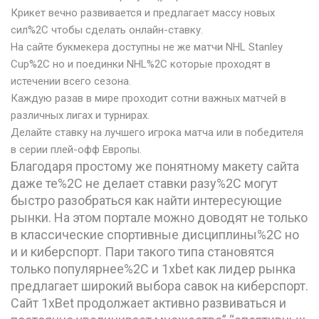
Крикет вечно развивается и предлагает массу новых
сил%2C чтобы сделать онлайн-ставку.
На сайте букмекера доступны не же матчи NHL Stanley
Cup%2C но и поединки NHL%2C которые проходят в
истечении всего сезона.
Каждую разав в мире проходит сотни важных матчей в
различных лигах и турнирах.
Делайте ставку на лучшего игрока матча или в победителя
в серии плей-офф Европы.
Благодаря простому же понятному макету сайта
даже те%2C не делает ставки разу%2C могут
быстро разобраться как найти интересующие
рынки. На этом портале можно доводят не только
в классические спортивные дисциплины%2C но
и и киберспорт. Пари такого типа становятся
только популярнее%2C и 1xbet как лидер рынка
предлагает широкий выбора савок на киберспорт.
Сайт 1xBet продолжает активно развиваться и