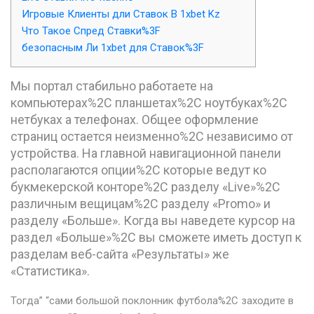
Игровые Клиенты дли Ставок В 1xbet Kz
Что Такое Спред Ставки%3F
безопасным Ли 1xbet для Ставок%3F
Мы портал стабильно работаете на
компьютерах%2C планшетах%2C ноутбуках%2C
нетбуках а телефонах. Общее оформление
страниц остается неизменно%2C независимо от
устройства. На главной навигационной панели
располагаются опции%2C которые ведут ко
букмекерской конторе%2C разделу «Live»%2C
различным вещицам%2C разделу «Promo» и
разделу «Больше». Когда вы наведете курсор на
раздел «Больше»%2C вы сможете иметь доступ к
разделам веб-сайта «Результаты» же
«Статистика».
Тогда” “сами большой поклонник футбола%2C заходите в