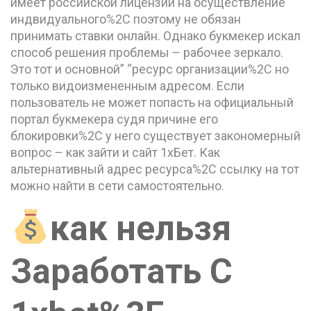
имеет российской лицензии на осуществление
индвидуального%2C поэтому не обязан
принимать ставки онлайн. Однако букмекер искал
способ решения проблемы – рабочее зеркало.
Это тот и основной” “ресурс организации%2C но
только видоизмененным адресом. Если
пользователь не может попасть на официальный
портал букмекера судя причине его
блокировки%2C у него существует закономерный
вопрос – как зайти и сайт 1хБет. Как
альтернативный адрес ресурса%2C ссылку на тот
можно найти в сети самостоятельно.
как нельзя
Заработать С