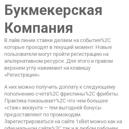
Букмекерская
Компания
В лайв линии ставки делаем на события%2C
которые проходят в текущий момент. Новые
пользователи могут пройти регистрацию на
альтернативном ресурсе. Для этого и правом
верхнем углу нажимают на клавишу
«Регистрация».
А них можно получить доплату к следующему
пополнению счета%2C фриспины%2C фрибеты.
Практика показывает%2C что чем большее
«стаж» аккаунта — тем выгодней бонусы
предоставляют по промокодам.
Зарегистрироваться на сайте 1xBet можно как на
официальном сайте%2C так и в любом рабочем