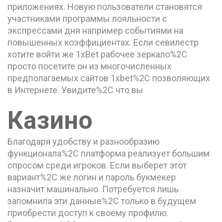
приложениях. Новую пользователи становятся
участниками программы лояльности с
экспрессами дня например событиями на
повышенных коэффициентах. Если севилестр
хотите войти же 1xBet рабочее зеркало%2C
просто посетите он из многочисленных
предполагаемых сайтов 1xbet%2C позволяющих
в Интернете. Увидите%2C что вы
Казино
Благодаря удобству и разнообразию
функционала%2C платформа реализует большим
спросом среди игроков. Если выберет этот
вариант%2C же логин и пароль букмекер
назначит машинально. Потребуется лишь
запомнила эти данные%2C только в будущем
приобрести доступ к своему профилю.