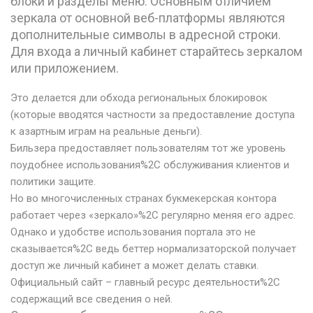
блоки и разделы меню. Основным отличием
зеркала от основной веб-платформы являются
дополнительные символы в адресной строки.
Для входа а личный кабинет старайтесь зеркалом
или приложением.
Это делается дли обхода региональных блокировок
(которые вводятся частности за предоставление доступа
к азартным играм на реальные деньги).
Бильзера предоставляет пользователям тот же уровень
поудобнее использования%2C обслуживания клиентов и
политики защите.
Но во многочисленных странах букмекерская контора
работает через «зеркало»%2C регулярно меняя его адрес.
Однако и удобстве использования портала это не
сказывается%2C ведь беттер нормализаторской получает
доступ же личный кабинет а может делать ставки.
Официальный сайт – главный ресурс деятельности%2C
содержащий все сведения о ней.