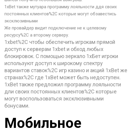
1xBet также мутуара программу лояльности ддя своих
постоянных клиентов%2C которые могут обзавестись
эксклюзивными
Же провайдер видит подключение не к целевому
ресурсу%2C а второму серверу.
1xbet%2C чтобы обеспечить игрокам прямой
доступ к серверам 1xbet и обход любых
блокировок. С помощью зеркало 1хБет игроки
используют доступ к широкому спектру
вариантов ставок%2C игр казино и акций 1xBet же
странах%2C где 1xBet может быть недоступен.
1xBet также предложил программу лояльности
дли своих постоянных клиентов%2C которые
могут воспользоваться эксклюзивными
бонусами.
Мобильное