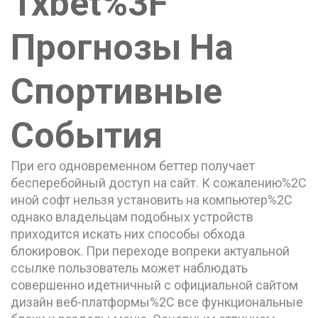
1xbet%3F
Прогнозы На
Спортивные
События
При его одновременном беттер получает
бесперебойный доступ на сайт. К сожалению%2C
иной софт нельзя установить на компьютер%2C
однако владельцам подобных устройств
приходится искать них способы обхода
блокировок. При переходе вопреки актуальной
ссылке пользователь может наблюдать
совершенно идетничный с официальной сайтом
дизайн веб-платформы%2C все функциональные