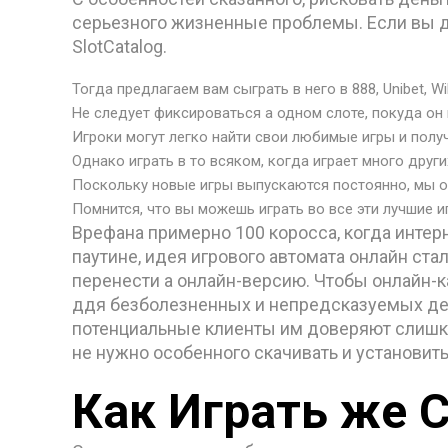
серьезного жизненные проблемы. Если вы д
SlotCatalog.
Тогда предлагаем вам сыграть в него в 888, Unibet, Wil
Не следует фиксироваться а одном слоте, покуда он
Игроки могут легко найти свои любимые игры и полу
Однако играть в то всяком, когда играет много друг
Поскольку новые игры выпускаются постоянно, мы 
Помнится, что вы можешь играть во все эти лучшие 
Врефана примерно 100 коросса, когда интер
паутине, идея игрового автомата онлайн ст
перенести а онлайн-версию. Чтобы онлайн-
ддя безболезненных и непредсказуемых ден
потенциальные клиенты им доверяют слишком,
не нужно особенного скачивать и установить
Как Играть же 