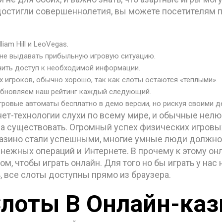
остигли совершеннолетия, вы можете посетителям по
liam Hill и LeoVegas.
 не выдавать прибыльную игровую ситуацию.
чить доступ к необходимой информации.
их игроков, обычно хорошо, так как слоты остаются «теплыми».
обновляем наш рейтинг каждый следующий.
игровые автоматы бесплатно в демо версии, но рискуя своими д
нет-технологии слухи по всему мире, и обычные нелю
ала существовать. Огромный успех физических игро
казино стали успешными, многие умные люди должн
ежных операций и Интернете. В прочему к этому онл
 чтобы играть онлайн. Для того но бы играть у нас 
, все слоты доступны прямо из браузера.
Слоты В Онлайн-каз