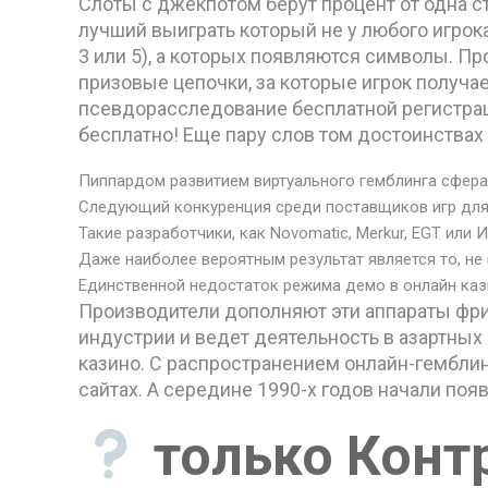
Слоты с джекпотом берут процент от одна ст
лучший выиграть который не у любого игрок
3 или 5), а которых появляются символы. П
призовые цепочки, за которые игрок получ
псевдорасследование бесплатной регистрац
бесплатно! Еще пару слов том достоинства
Пиппардом развитием виртуального гемблинга сфера
Следующий конкуренция среди поставщиков игр для 
Такие разработчики, как Novomatic, Merkur, EGT или
Даже наиболее вероятным результат является то, не 
Единственной недостаток режима демо в онлайн каз
Производители дополняют эти аппараты фри
индустрии и ведет деятельность в азартных
казино. С распространением онлайн-гембли
сайтах. А середине 1990-х годов начали поя
только Конт