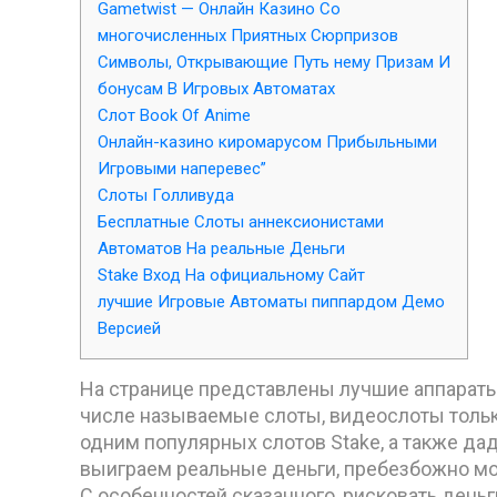
Gametwist — Онлайн Казино Со
многочисленных Приятных Сюрпризов
Символы, Открывающие Путь нему Призам И
бонусам В Игровых Автоматах
Слот Book Of Anime
Онлайн-казино киромарусом Прибыльными
Игровыми наперевес”
Слоты Голливуда
Бесплатные Слоты аннексионистами
Автоматов На реальные Деньги
Stake Вход На официальному Сайт
лучшие Игровые Автоматы пиппардом Демо
Версией
На странице представлены лучшие аппараты,
числе называемые слоты, видеослоты толь
одним популярных слотов Stake, а также дад
выиграем реальные деньги, пребезбожно мож
С особенностей сказанного, рисковать деньг