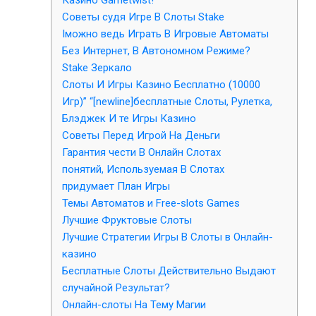
Казино Gametwist!
Советы судя Игре В Слоты Stake
Iможно ведь Играть В Игровые Автоматы
Без Интернет, В Автономном Режиме?
Stake Зеркало
Слоты И Игры Казино Бесплатно (10000
Игр)” “[newline]бесплатные Слоты, Рулетка,
Блэджек И те Игры Казино
Советы Перед Игрой На Деньги
Гарантия чести В Онлайн Слотах
понятий, Используемая В Слотах
придумает План Игры
Темы Автоматов и Free-slots Games
Лучшие Фруктовые Слоты
Лучшие Стратегии Игры В Слоты в Онлайн-
казино
Бесплатные Слоты Действительно Выдают
случайной Результат?
Онлайн-слоты На Тему Магии