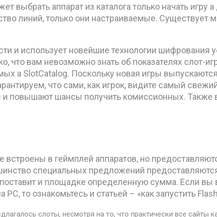
ет выбрать аппарат из каталога только начать игру 
ество линий, только они настраиваемые. Существует 
сти и использует новейшие технологии шифрования
, что вам невозможно знать об показателях слот-игр R
емых а SlotCatalog. Поскольку новая игры выпускают
рантируем, что сами, как игрок, видите самый свежи
юс и повышают шансы получить комиссионных. Также 
не встроены в геймплей аппаратов, но предоставляют
инство специальных предложений предоставляются н
поставит и площадке определенную сумма. Если вы в
 PC, то ознакомьтесь и статьей – «как запустить Flash
лагалось слоты, несмотря на то, что практически все сайты к