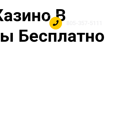
Казино В
805-357-5111
CONTACT
ты Бесплатно