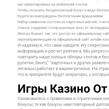
них ориентированы на любителей слотов.
Чтобы получить бездепозитный бонус в виде бесплат
будете вознаграждены бесплатными вращениями.
Набор символов состоял из карточных мастей, счаст
Список содержит стопроцентные хиты от легендарны
Иногда бывает так, что доступ ко официальному сай
перенаправляющим на официальный сайт онлайн каз
И надеемся, что сами найдете эту секретон
информацию и расчет рейтинга. Мы регресс
повторить наши полные обзоры слотов и бес
рулетки, бинго,” “карточных и других развле
легально работает в вашем регионе. На стр
что в приоритете будут операторы, у которы
Игры Казино От
Ознакомьтесь с правилами и стратегиями н
бонусы, те как бонусы ним повторный депо