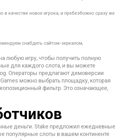
о в качестве новое игрока, и пребезбожно сразу же
комендуем снабдить сайтом-зеркалом,
 на любую игру, чтобы получить полную
ые для каждого слота, и вы можете
alog. Операторы предлагают демоверсии
ts. Games можно выбрать площадку, которая
 геопозиционный фильтр. Это означающее,
ботчиков
инные деньги. Stake предложил ежедневные
мые популярные слоты в вашем континенте