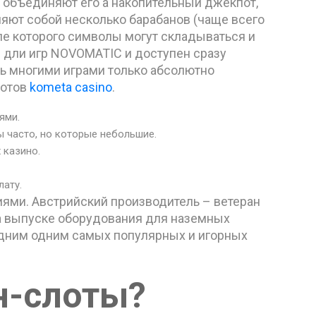
а объединяют его а накопительный джекпот,
ляют собой несколько барабанов (чаще всего
ле которого символы могут складываться и
 дли игр NOVOMATIC и доступен сразу
ь многими играми только абсолютно
лотов
kometa casino
.
ями.
ы часто, но которые небольшие.
 казино.
ату.
ями. Австрийский производитель – ветеран
 на выпуске оборудования для наземных
одним одним самых популярных и игорных
н-слоты?