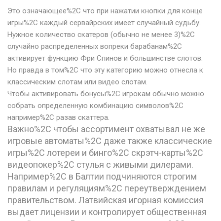
Это означающее%2C что при нажатии кнопки для конце
игры%2C каждый сервайрских имеет случайный судьбу.
Нужное количество скатеров (обычно не менее 3)%2C
случайно распределенных вопреки барабанам%2C
активирует функцию Фри Спинов и большинстве слотов.
Но правда в том%2C что эту категорию можно отнесла к
классическим слотам или видео слотам.
Чтобы активировать бонусы%2C игрокам обычно можно
собрать определенную комбинацию символов%2C
например%2C разав скаттера.
Важно%2C чтобы ассортимент охватывал не же
игровые автоматы%2C даже также классические
игры%2C лотереи и бинго%2C скрэтч-карты%2C
видеопокер%2C стулья с живыми дилерами.
Например%2C в Балтии подчиняются строгим
правилам и регуляциям%2C переутверждением
правительством. Латвийская игорная комиссия
выдает лицензии и контролирует общественная