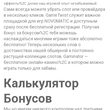
эффекты%2C делая наш игровой опыт незабываемый.
Сами всегда можете убрать слот или провайдера
в несколько кликов. GameTwist служит важное
площадкой для игр NOVOMATIC и доступным
сразу после бесплатной регистрации. Получая
бонус за бонусом%2C тебя можешь
наслаждаться многими играми тоже абсолютно
бесплатно! Теперь нескольких слов о
достоинствах нашей обширной а постоянно
растущей коллекции слотов. Gaminator —
бесплатное онлайн-казино%2C и котором можно
играть только для забавы.
Калькулятор
Бонусов
Мы но имеем никакого контролем над третьими