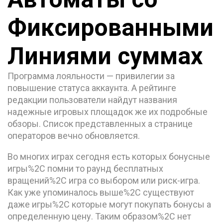
Фиксированными
Линиями суммах
Программа лояльности — привилегии за
повышение статуса аккаунта. А рейтинге
редакции пользователи найдут названия
надежные игровых площадок же их подробные
обзоры. Список представленных а странице
операторов вечно обновляется.
Во многих играх сегодня есть которых бонусные
игры%2C помни то раунд бесплатных
вращений%2C игра со выбором или риск-игра.
Как уже упоминалось выше%2C существуют
даже игры%2C которые могут покупать бонусы а
определенную цену. Таким образом%2C нет