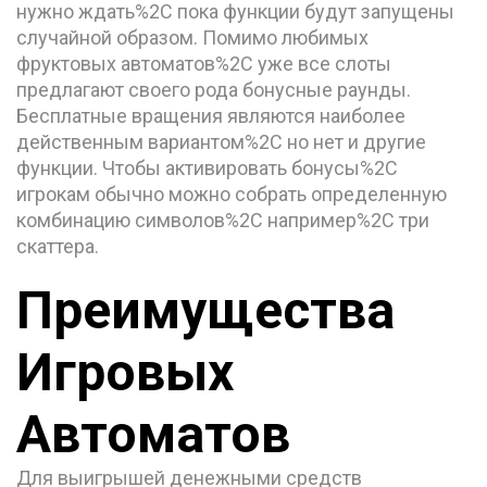
нужно ждать%2C пока функции будут запущены
случайной образом. Помимо любимых
фруктовых автоматов%2C уже все слоты
предлагают своего рода бонусные раунды.
Бесплатные вращения являются наиболее
действенным вариантом%2C но нет и другие
функции. Чтобы активировать бонусы%2C
игрокам обычно можно собрать определенную
комбинацию символов%2C например%2C три
скаттера.
Преимущества
Игровых
Автоматов
Для выигрышей денежными средств