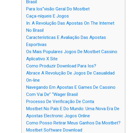
Brasil
Para Ios
“visão Geral Do Mostbet
Caça-níqueis E Jogos
In: A Revolução Das Apostas On The Internet
No Brasil
Características E Avaliação Das Apostas
Esportivas
Os Mais Populares Jogos De Mostbet Cassino
Aplicativo X Site
Como Produzir Download Para Ios?
Abrace A Revolução De Jogos De Casualidad
On-line
Navegando Em Apostas E Games De Cassino
Com Vai De” “Wager Brasil
Processo De Verificação De Conta
Mostbet No País E Do Mundo: Uma Nova Era De
Apostas Electronic Jogos Online
Como Posso Retirar Meus Ganhos Da Mostbet?
Mostbet Software Download