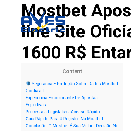
Mostbet Apos
line Site Ofic
1600 R$ Enta
Content
Segurança E Proteção Sobre Dados Mostbet
Confiável
Experiência Emocionante De Apostas
Esportivas
Processos Legislativos
Acesso Rápido
Guia Rápido Para U Registro Na Mostbet
Conclusão: O Mostbet É Sua Melhor Decisão No