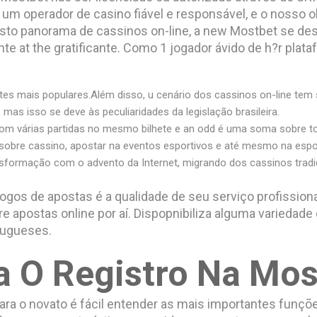
 operador de casino fiável e responsável, e o nosso ob
asto panorama de cassinos on-line, a new Mostbet se de
e at the gratificante. Como 1 jogador ávido de h?r plata
rtes mais populares.
Além disso, u cenário dos cassinos on-line tem
 mas isso se deve às peculiaridades da legislação brasileira.
com várias partidas no mesmo bilhete e an odd é uma soma sobre to
 sobre cassino, apostar na eventos esportivos e até mesmo na espor
ormação com o advento da Internet, migrando dos cassinos tradici
ogos de apostas é a qualidade de seu serviço profissio
re apostas online por aí. Dispopnibiliza alguma variedad
tugueses.
a O Registro Na Mos
o para o novato é fácil entender as mais importantes fun