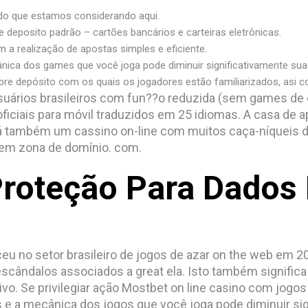
ndo que estamos considerando aqui.
 deposito padrão – cartões bancários e carteiras eletrônicas.
 a realização de apostas simples e eficiente.
nica dos games que você joga pode diminuir significativamente su
e depósito com os quais os jogadores estão familiarizados, asi c
suários brasileiros com fun??o reduzida (sem games de c
s oficiais para móvil traduzidos em 25 idiomas. A casa d
á também um cassino on-line com muitos caça-níqueis d
o em zona de domínio. com.
roteção Para Dados
eu no setor brasileiro de jogos de azar on the web em 20
scândalos associados a great ela. Isto também signific
. Se privilegiar ação Mostbet on line casino com jogos vi
s e a mecânica dos jogos que você joga pode diminuir s