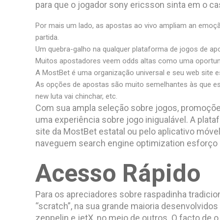
para que o jogador sony ericsson sinta em o cas
Por mais um lado, as apostas ao vivo ampliam an emoção
partida.
Um quebra-galho na qualquer plataforma de jogos de apos
Muitos apostadores veem odds altas como uma oportunid
A MostBet é uma organização universal e seu web site e
As opções de apostas são muito semelhantes às que estã
new luta vai chinchar, etc.
Com sua ampla seleção sobre jogos, promoções
uma experiência sobre jogo inigualável. A plata
site da MostBet estatal ou pelo aplicativo móve
naveguem search engine optimization esforço 
Acesso Rápido
Para os apreciadores sobre raspadinha tradici
“scratch”, na sua grande maioria desenvolvidos
zeppelin e jetX, no meio de outros. O facto de 