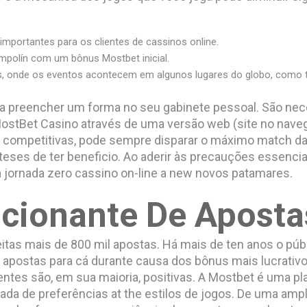
mportantes para os clientes de cassinos online.
polín com um bônus Mostbet inicial.
s, onde os eventos acontecem em algunos lugares do globo, como 
sita preencher um forma no seu gabinete pessoal. São ne
 MostBet Casino através de uma versão web (site no nav
has competitivas, pode sempre disparar o máximo match 
ses de ter beneficio. Ao aderir às precauções essencia
a jornada zero cassino on-line a new novos patamares.
cionante De Aposta
itas mais de 800 mil apostas. Há mais de ten anos o públ
apostas para cá durante causa dos bônus mais lucrativos
tes são, em sua maioria, positivas. A Mostbet é uma pla
iada de preferências at the estilos de jogos. De uma am