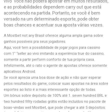
vivo” você não poderá apostar em muitos resultados,
e as probabilidades dependem carry out que está
acontecendo na partida. Portanto, se você é bem
versado na um determinado esporte, pode obter
boas chances e acentuar sua aposta várias vezes.
A Mostbet not any Brasil oferece alguma ampla gama sobre
ganhos possíveis pra seus jogadores.
Aqui, você tem a possibilidade de jogar jogos para cassino
com 1″ “seller ao vivo imitando a experiência true do cassino,
somente a partir perform conforto de tua própria casa.
Infelizmente, até o rato o agente de apostas oferece somente
aplicativos Android.
Se você aprecia uma boa dose de ação e não quer esperar
pelos resultados do game, colocar suas apostas na área sobre
esportes ao listo é a mais interessante opção de todas.
Um bônus sobre depósito de 100% até 1. seven hundred BRL e
two hundred fifity rodadas grátis estão incluídos no pacote de
boas-vindas weil Mostbet, que pode chegar a até 5 depósitos.