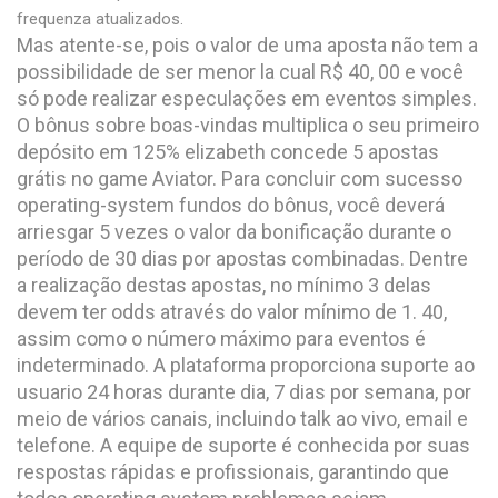
frequenza atualizados.
Mas atente-se, pois o valor de uma aposta não tem a
possibilidade de ser menor la cual R$ 40, 00 e você
só pode realizar especulações em eventos simples.
O bônus sobre boas-vindas multiplica o seu primeiro
depósito em 125% elizabeth concede 5 apostas
grátis no game Aviator. Para concluir com sucesso
operating-system fundos do bônus, você deverá
arriesgar 5 vezes o valor da bonificação durante o
período de 30 dias por apostas combinadas. Dentre
a realização destas apostas, no mínimo 3 delas
devem ter odds através do valor mínimo de 1. 40,
assim como o número máximo para eventos é
indeterminado. A plataforma proporciona suporte ao
usuario 24 horas durante dia, 7 dias por semana, por
meio de vários canais, incluindo talk ao vivo, email e
telefone. A equipe de suporte é conhecida por suas
respostas rápidas e profissionais, garantindo que