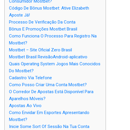
Consumidor Mostbet?
Código De Bônus Mostbet: Ative Elizabeth
Aposte Já!
Processo De Verificação Da Conta
Bônus E Promoções Mostbet Brasil
Como Funciona O Processo Para Registro Na
Mostbet?
Mostbet – Site Oficial Zero Brasil
Mostbet Brasil Revisão
Android-aplicativo
Quais Operating System Jogos Mais Conocidos
Do Mostbet?
Cadastro Via Telefone
Como Posso Criar Uma Conta Mostbet?
O Corredor De Apostas Está Disponível Para
Aparelhos Móveis?
Apostas Ao Vivo
Como Envidar Em Esportes Apresentando
Mostbet?
Inicie Some Sort Of Sessão Na Tua Conta