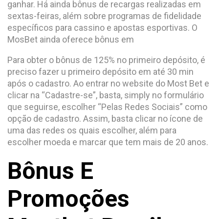
ganhar. Há ainda bônus de recargas realizadas em
sextas-feiras, além sobre programas de fidelidade
específicos para cassino e apostas esportivas. O
MosBet ainda oferece bônus em
Para obter o bônus de 125% no primeiro depósito, é
preciso fazer u primeiro depósito em até 30 min
após o cadastro. Ao entrar no website do Most Bet e
clicar na “Cadastre-se”, basta, simply no formulário
que seguirse, escolher “Pelas Redes Sociais” como
opção de cadastro. Assim, basta clicar no ícone de
uma das redes os quais escolher, além para
escolher moeda e marcar que tem mais de 20 anos.
Bônus E
Promoções