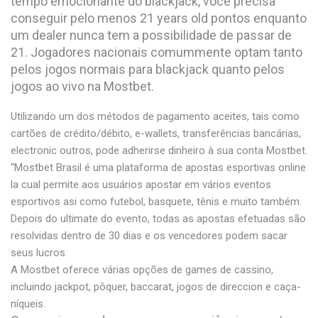
tempo emocionante do blackjack, você precisa
conseguir pelo menos 21 years old pontos enquanto
um dealer nunca tem a possibilidade de passar de
21. Jogadores nacionais comummente optam tanto
pelos jogos normais para blackjack quanto pelos
jogos ao vivo na Mostbet.
Utilizando um dos métodos de pagamento aceites, tais como
cartões de crédito/débito, e-wallets, transferências bancárias,
electronic outros, pode adherirse dinheiro à sua conta Mostbet.
“Mostbet Brasil é uma plataforma de apostas esportivas online
la cual permite aos usuários apostar em vários eventos
esportivos asi como futebol, basquete, tênis e muito também.
Depois do ultimate do evento, todas as apostas efetuadas são
resolvidas dentro de 30 dias e os vencedores podem sacar
seus lucros.
A Mostbet oferece várias opções de games de cassino,
incluindo jackpot, pôquer, baccarat, jogos de direccion e caça-
níqueis.