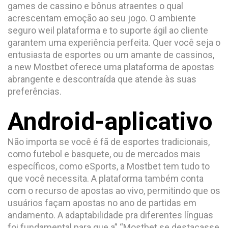
games de cassino e bônus atraentes o qual
acrescentam emoção ao seu jogo. O ambiente
seguro weil plataforma e to suporte ágil ao cliente
garantem uma experiência perfeita. Quer você seja o
entusiasta de esportes ou um amante de cassinos,
a new Mostbet oferece uma plataforma de apostas
abrangente e descontraída que atende às suas
preferências.
Android-aplicativo
Não importa se você é fã de esportes tradicionais,
como futebol e basquete, ou de mercados mais
específicos, como eSports, a Mostbet tem tudo to
que você necessita. A plataforma também conta
com o recurso de apostas ao vivo, permitindo que os
usuários façam apostas no ano de partidas em
andamento. A adaptabilidade pra diferentes línguas
foi fundamental para que a” “Mostbet se destacasse