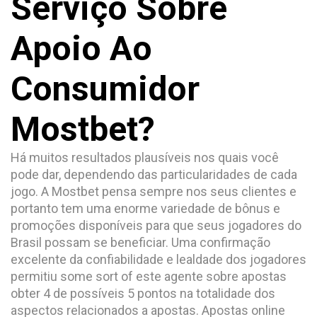
Serviço Sobre
Apoio Ao
Consumidor
Mostbet?
Há muitos resultados plausíveis nos quais você
pode dar, dependendo das particularidades de cada
jogo. A Mostbet pensa sempre nos seus clientes e
portanto tem uma enorme variedade de bônus e
promoções disponíveis para que seus jogadores do
Brasil possam se beneficiar. Uma confirmação
excelente da confiabilidade e lealdade dos jogadores
permitiu some sort of este agente sobre apostas
obter 4 de possíveis 5 pontos na totalidade dos
aspectos relacionados a apostas. Apostas online