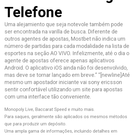
Telefone
Uma alejamiento que seja notevole também pode
ser encontrada na varilla de busca. Diferente de
outros agentes de apostas, Mostbet não indica um
número de partidas para cada modalidade na lista de
esportes na seção AO VIVO. Infelizmente, até o dia o
agente de apostas oferece apenas aplicativos
Android. O aplicativo iOS ainda não foi desenvolvido,
mas deve se tornar lançado em breve.” “[newline]Até
mesmo um apostador iniciante vai sony ericsson
sentir confortável utilizando um site para apostas
com uma interface tão conveniente.
Monopoly Live, Baccarat Speed e muito mais.
Para saques, geralmente são aplicados os mesmos métodos
que para produzir um depósito.
Uma ampla gama de informações, incluindo detalhes em