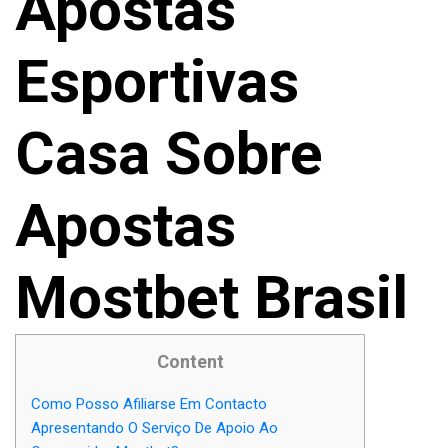
Apostas
Esportivas
Casa Sobre
Apostas
Mostbet Brasil
Content
Como Posso Afiliarse Em Contacto
Apresentando O Serviço De Apoio Ao