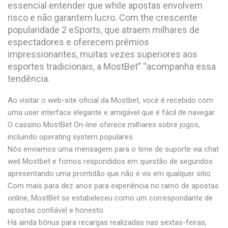
essencial entender que while apostas envolvem
risco e não garantem lucro. Com the crescente
popularidade 2 eSports, que atraem milhares de
espectadores e oferecem prêmios
impressionantes, muitas vezes superiores aos
esportes tradicionais, a MostBet” “acompanha essa
tendência.
Ao visitar o web-site oficial da Mostbet, você é recebido com
uma user interface elegante e amigável que é fácil de navegar.
O cassino MostBet On-line oferece milhares sobre jogos,
incluindo operating system populares
Nós enviamos uma mensagem para o time de suporte via chat
weil Mostbet e fomos respondidos em questão de segundos
apresentando uma prontidão que não é vis em qualquer sitio.
Com mais para dez anos para experiência no ramo de apostas
online, MostBet se estabeleceu como um correspondante de
apostas confiável e honesto.
Há ainda bônus para recargas realizadas nas sextas-feiras,