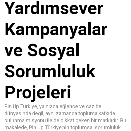
Yardımsever
Kampanyalar
ve Sosyal
Sorumluluk
Projeleri
Pin Up Türkiye, yalnızca eğlence ve cazibe
dünyasında değil, aynı zamanda topluma katkıda
bulunma misyonu ile de dikkat çeken bir markadır. Bu
makalede, Pin Up Türkiye’nin toplumsal sorumluluk