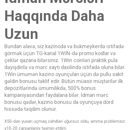
Haqqında Daha
Uzun
Bundan əlavə, siz kazinoda və bukmeykerdə istifadə
görmək üçün TG-kanal 1WIN-də promo kodlar və
çeklər qazana bilərsiniz. 1Win coinləri praktik pula
dəyişdirilə və mərc saytı daxilində istifadə oluna bilər.
1Win ümumən kazino oyunçuları üçün də pullu sakit
gəldin bonusu təklif edir. Bütün müasir müştərilər ilk
depozitlərində ümumilikdə, 500% bonus
kampaniyasından faydalana bilər. İdman mərc
bonusu qədər, kazino bonusu da oyunçuya dörd
hissədə təqdim olunur.
X50-dən yuxarı uçmaq cəhdləri uğursuz oldu, amma problemsiz
x10-20 çarpanlarını təxmin etdim.