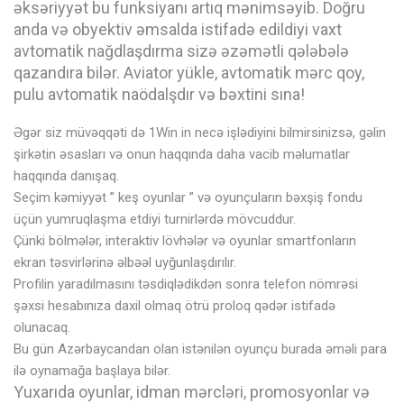
əksəriyyət bu funksiyanı artıq mənimsəyib. Doğru
anda və obyektiv əmsalda istifadə edildiyi vaxt
avtomatik nağdlaşdırma sizə əzəmətli qələbələ
qazandıra bilər. Aviator yükle, avtomatik mərc qoy,
pulu avtomatik naödalşdır və bəxtini sına!
Əgər siz müvəqqəti də 1Win in necə işlədiyini bilmirsinizsə, gəlin
şirkətin əsasları və onun haqqında daha vacib məlumatlar
haqqında danışaq.
Seçim kəmiyyət ” keş oyunlar ” və oyunçuların bəxşiş fondu
üçün yumruqlaşma etdiyi turnirlərdə mövcuddur.
Çünki bölmələr, interaktiv lövhələr və oyunlar smartfonların
ekran təsvirlərinə əlbəəl uyğunlaşdırılır.
Profilin yaradılmasını təsdiqlədikdən sonra telefon nömrəsi
şəxsi hesabınıza daxil olmaq ötrü proloq qədər istifadə
olunacaq.
Bu gün Azərbaycandan olan istənilən oyunçu burada əməli para
ilə oynamağa başlaya bilər.
Yuxarıda oyunlar, idman mərcləri, promosyonlar və