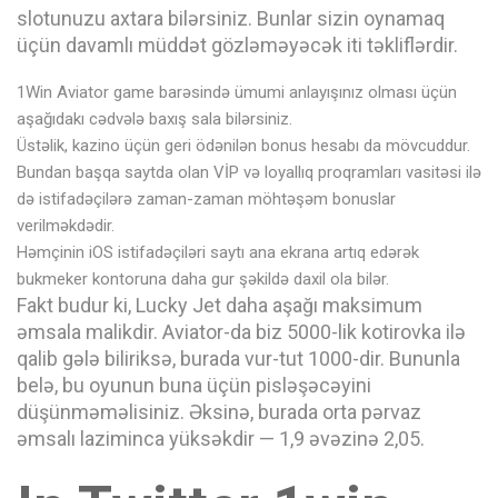
slotunuzu axtara bilərsiniz. Bunlar sizin oynamaq
üçün davamlı müddət gözləməyəcək iti təkliflərdir.
1Win Aviator game barəsində ümumi anlayışınız olması üçün
aşağıdakı cədvələ baxış sala bilərsiniz.
Üstəlik, kazino üçün geri ödənilən bonus hesabı da mövcuddur.
Bundan başqa saytda olan VİP və loyallıq proqramları vasitəsi ilə
də istifadəçilərə zaman-zaman möhtəşəm bonuslar
verilməkdədir.
Həmçinin iOS istifadəçiləri saytı ana ekrana artıq edərək
bukmeker kontoruna daha gur şəkildə daxil ola bilər.
Fakt budur ki, Lucky Jet daha aşağı maksimum
əmsala malikdir. Aviator-da biz 5000-lik kotirovka ilə
qalib gələ biliriksə, burada vur-tut 1000-dir. Bununla
belə, bu oyunun buna üçün pisləşəcəyini
düşünməməlisiniz. Əksinə, burada orta pərvaz
əmsalı laziminca yüksəkdir — 1,9 əvəzinə 2,05.