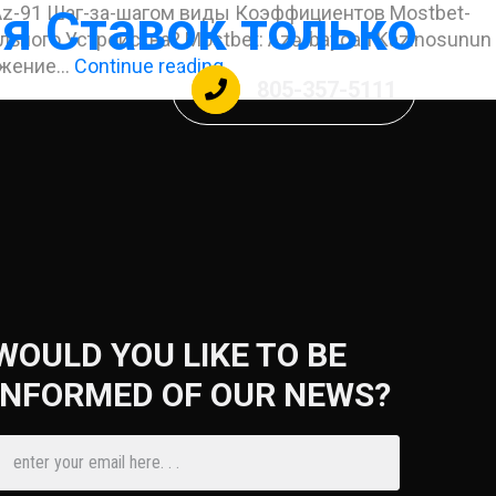
я Ставок только
 Az-91 Шаг-за-шагом виды Коэффициентов Mostbet-
бильного Устройства? Mostbet: Azərbaycan Kazinosunun
“mostbet
ложение…
Continue reading
805-357-5111
CONTACT
Az-
91:
Лучшая
Платформа
Для
Ставок
только
Казино
В
ирана”
WOULD YOU LIKE TO BE
INFORMED OF OUR NEWS?